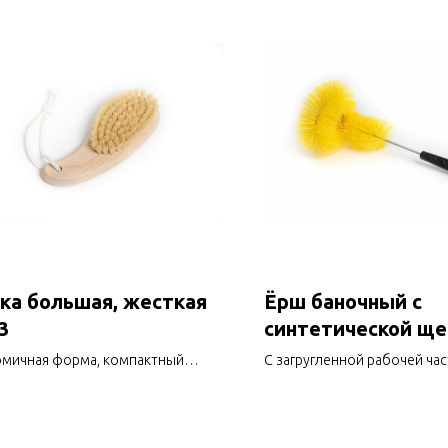
а большая, жесткая
Ёрш баночный с
3
синтетической щ
6с7с
мичная форма, компактный
С загругленной рабочей ча
, с натуральным волокном
ко