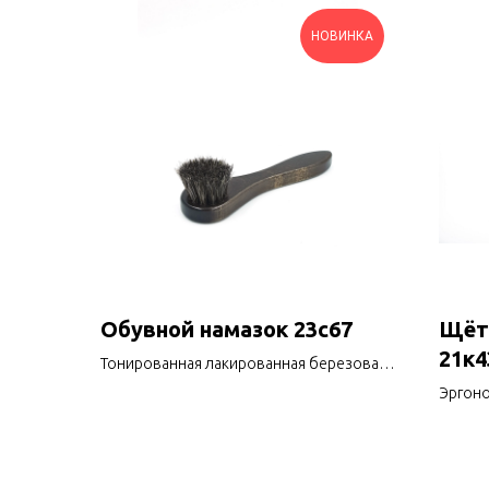
НОВИНКА
Обувной намазок 23с67
Щётк
21к4
Тонированная лакированная березовая
колодка,
Эргоно
конский волос.
размер
тампи