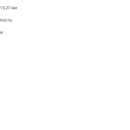
П 0,27 мм
ткость
ук