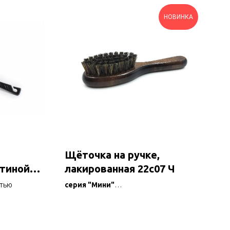
НОВИНКА
Щёточка на ручке,
етиной
лакированная 22с07 Ч
стью
серия "Мини"
Для расчёсывания и приглаживания
бороды, с натуральной черной щетины
кабана.