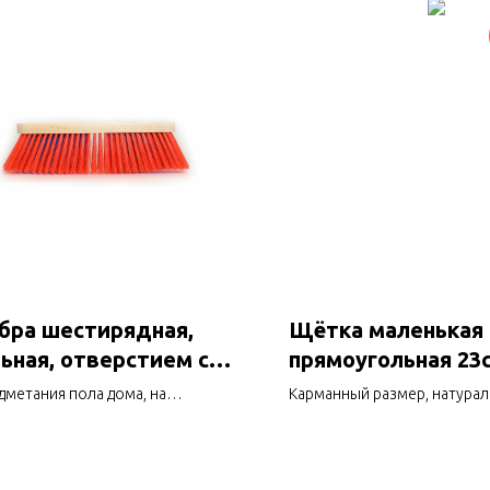
бра шестирядная,
Щётка маленькая
ьная, отверстием с
прямоугольная 23
бой. 05с4р
дметания пола дома, на
Карманный размер, натурал
одстве, для садовых дорожек и