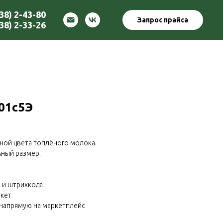
38) 2-43-80
Запрос прайса
38) 2-33-26
01с5Э
ной цвета топлёного молока.
ьный размер.
 и штрихкода
акет
 напрямую на маркетплейс