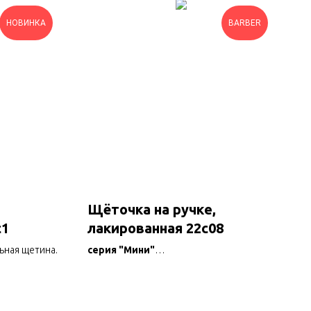
НОВИНКА
BARBER
Щёточка на ручке,
с1
лакированная 22с08
ьная щетина.
серия "Мини"
Для расчёсывания и приглаживания
бороды, жёсткая.