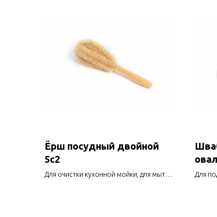
Ёрш посудный двойной
Шва
5с2
овал
резь
Для очистки кухонной мойки, для мытья
Для по
бокалов, сковород, кастрюль и другой
произв
посуды
террас