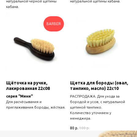
натуральной черной щетины
натуральной щетины кабана.
кабана.
BARBER
Щёточка на ручке,
Щетка для бороды (овал,
лакированная 22с08
тампико, масло) 22с10
серия "Мини"
РАСПРОДАЖА. Для ухода за
Для расчёсывания и
бородой и усов, с натуральной
приглаживания бороды, жёсткая.
щетиной тампико.
Количество уточняем у
менеджера.
80
р.
100
р.