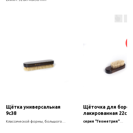
B
Щётка универсальная
Щёточка для бород
9с38
лакированная 22с05
Классической формы, большого
серия "Геометрия"
размера, с натуральной щетиной.
Для расчёсывания и пригла
бороды, для смахивания